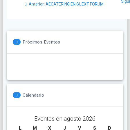
Sigu
Post
de
Anterior:
AECATERING EN GUEXT FORUM
anterior:
entradas
Próximos Eventos
Calendario
Eventos en agosto 2026
L
lunes
M
martes
X
miércoles
J
jueves
V
viernes
S
sábado
D
doming