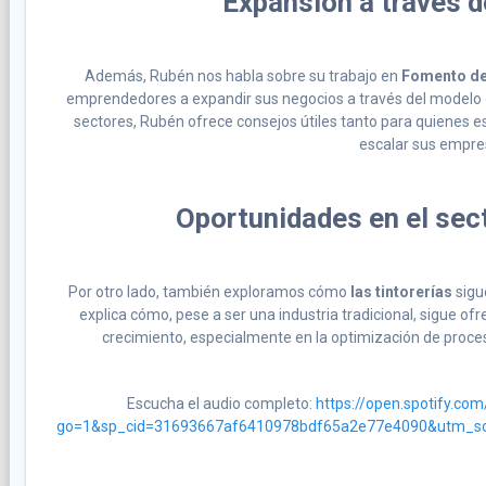
Expansión a través d
Además, Rubén nos habla sobre su trabajo en
Fomento de
emprendedores a expandir sus negocios a través del modelo
sectores, Rubén ofrece consejos útiles tanto para quienes 
escalar sus empre
Oportunidades en el sect
Por otro lado, también exploramos cómo
las tintorerías
sigu
explica cómo, pese a ser una industria tradicional, sigue of
crecimiento, especialmente en la optimización de proces
Escucha el audio completo:
https://open.spotify.c
go=1&sp_cid=31693667af6410978bdf65a2e77e4090&utm_s