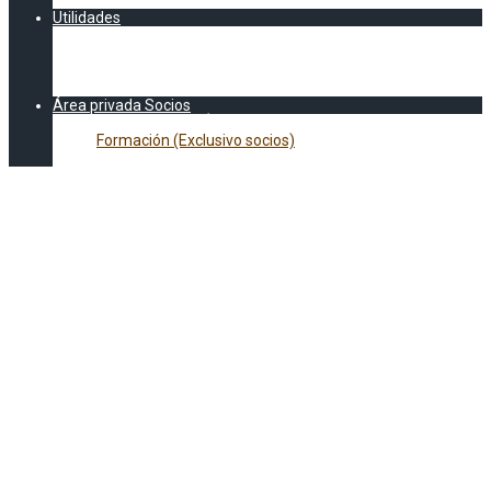
CALENDARIO AEC
Utilidades
Documentación
Formación
Asesoría Legal
E-Learning legal y normativo
Área privada Socios
DOCUMENTACIÓN EXCLUSIVA SOCIOS AEC
Formación (Exclusivo socios)
Vídeos Jornadas
Categoría:
Formación
(Exclusivo socios)
Asociación Empresarial de Catering