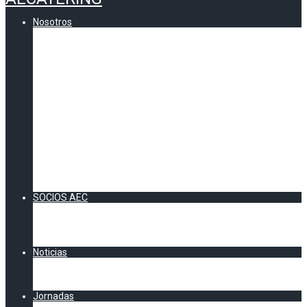
Nosotros
Quienes somos
Comunicados AEC
Contenidos
CERTIFICADO DE CALIDAD AEC
VOCALÍAS AEC
Andalucía
Información zona Sur
Catalunya
Información Cataluña
Zona Centro
Información Zona Centro
Zona Norte
Información Zona Norte
Zona Levante
Información Zona Levante
SOCIOS AEC
Socios Directos
Socios Colaboradores
Acuerdos AEC
DOSSIER SOCIOS 2026
Noticias
Artículos y Noticias
Chester AEC
Clipping AECatering
Jornadas