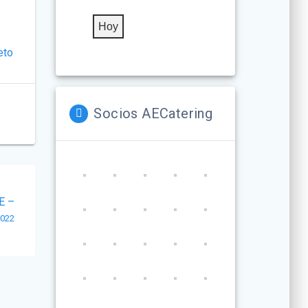
Hoy
eto
Socios AECatering
E –
2022