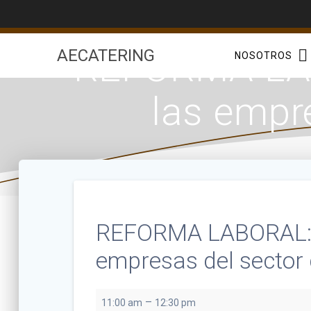
Saltar
al
contenido
REFORMA LAB
AECATERING
NOSOTROS
las empre
REFORMA LABORAL: a
empresas del sector 
REFORMA
–
11:00 am
12:30 pm