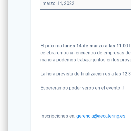
LABORAL:
marzo 14, 2022
aspectos
que
afectan
a
las
empresas
El próximo
lunes 14 de marzo a las 11.0
0 
del
celebraremos un encuentro de empresas de ca
sector
manera podemos trabajar juntos en los proy
del
catering
La hora prevista de finalización es a las 12.
Espereramos poder veros en el evento ¡!
Inscripciones en:
gerencia@aecatering.es