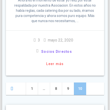
Ahora es el momento de estar yo feliz por estar
respaldada por nuestra Asociacion. En estos años no
había reglas, cada catering iba por su lado, éramos
pura competencia y ahora somos puro equipo. Más
que nunca nos necesitamos, …
3
mayo 22, 2020
Socios Directos
Leer más
Navegación
Página
Página
Página
Página
1
…
8
9
10
de
entradas