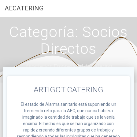
Saltar
AECATERING
al
contenido
Categoría:
Socios
Directos
Asociación Empresarial de Catering
ARTIGOT CATERING
El estado de Alarma sanitario está suponiendo un
tremendo reto para la AEC, que nunca hubiera
imaginado la cantidad de trabajo que se le venía
encima. El hecho es que se han organizado con
rapidez creando diferentes grupos de trabajo y
respondiendo a todas las incógnitas que ha generado