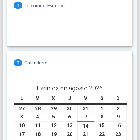
Próximos Eventos
Calendario
Eventos en agosto 2026
L
lunes
M
martes
X
miércoles
J
jueves
V
viernes
S
sábado
D
doming
27
julio
28
julio
29
julio
30
julio
31
julio
1
agosto
2
agosto
27,
28,
29,
30,
31,
1,
2,
3
agosto
4
agosto
5
agosto
6
agosto
7
agosto
8
agosto
9
agosto
2026
2026
2026
2026
2026
2026
2026
3,
4,
5,
6,
7,
8,
9,
10
agosto
11
agosto
12
agosto
13
agosto
15
agosto
16
agosto
14
agosto
2026
2026
2026
2026
2026
2026
2026
10,
11,
12,
13,
15,
16,
14,
17
agosto
18
agosto
19
agosto
20
agosto
21
agosto
22
agosto
23
agosto