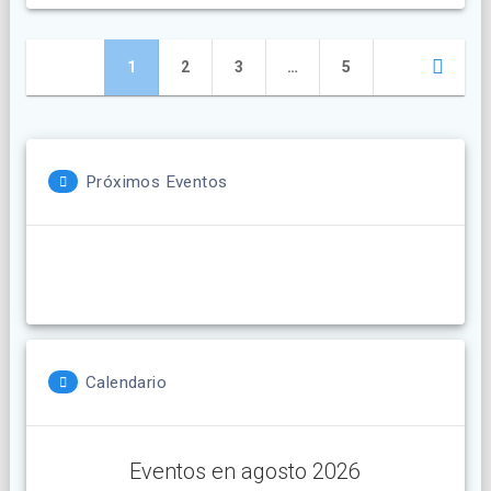
Navegación
Página
Página
Página
Página
1
2
3
…
5
de
entradas
Próximos Eventos
Calendario
Eventos en agosto 2026