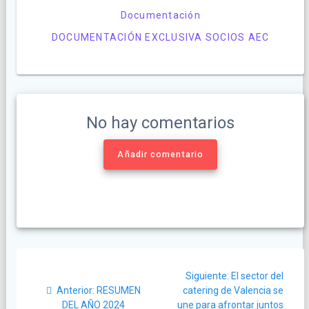
Documentación
DOCUMENTACIÓN EXCLUSIVA SOCIOS AEC
No hay comentarios
Añadir comentario
Navegación
Siguiente
Siguiente:
El sector del
de
Post
post:
Anterior:
RESUMEN
catering de Valencia se
anterior:
DEL AÑO 2024
une para afrontar juntos