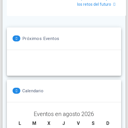
entradas
los retos del futuro
Próximos Eventos
Calendario
Eventos en agosto 2026
L
lunes
M
martes
X
miércoles
J
jueves
V
viernes
S
sábado
D
doming