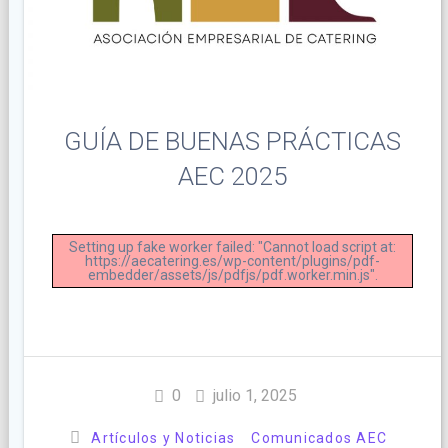
GUÍA DE BUENAS PRÁCTICAS
AEC 2025
Setting up fake worker failed: "Cannot load script at:
https://aecatering.es/wp-content/plugins/pdf-
embedder/assets/js/pdfjs/pdf.worker.min.js".
0
julio 1, 2025
Artículos y Noticias
Comunicados AEC