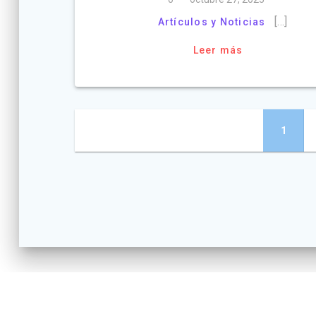
[…]
Artículos y Noticias
Leer más
Navegación
Página
1
de
entradas