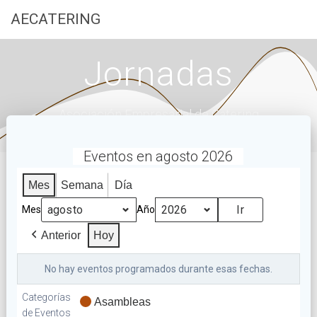
Saltar
AECATERING
al
contenido
Jornadas
Asociación Empresarial de Catering
Eventos en agosto 2026
Mes
Semana
Día
Mes
Año
Anterior
Hoy
No hay eventos programados durante esas fechas.
Categorías
Asambleas
de Eventos