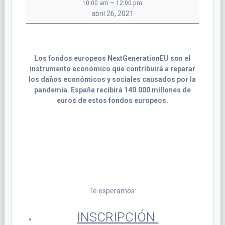
–
10:00 am
12:00 pm
LLEGAN
abril 26, 2021
A
ESPAÑA
LOS
FONDOS
Los fondos europeos NextGenerationEU son el
EUROPEOS
instrumento económico que contribuirá a reparar
los daños económicos y sociales causados por la
pandemia. España recibirá 140.000 millones de
euros de estos fondos europeos.
Te esperamos:
INSCRIPCIÓN