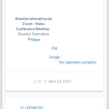
Reunión telemática vía
Zoom - Video
Conference Meeting -
Reunión Telemática
Reunión
Mapa
telemática
iCal
vía
Zoom
Google
-
Ver calendario completo
Video
Conference
Meeting
-
0
abril 24, 2021
Navegación
EL LIDERAZGO