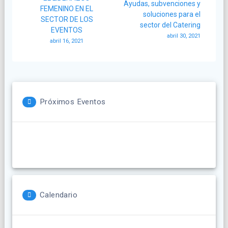
de
Ayudas, subvenciones y
FEMENINO EN EL
soluciones para el
SECTOR DE LOS
entradas
sector del Catering
EVENTOS
abril 30, 2021
abril 16, 2021
Próximos Eventos
Calendario