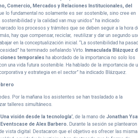
mo, Comercio, Mercados y Relaciones Institucionales, del
que lo fundamental no solamente es ser sostenible, sino cree en
a sostenibilidad y la calidad van muy unidos” ha indicado
emarcado los procesos y trámites que se deben seguir a la hora 
más, hay que compensar, reciclar, reutilizar y dar un segundo us
rabajar en la conceptualización inicial. “La sostenibilidad ha pasa
ecesidad” ha terminado señalando Virto.
Inmaculada Blázquez 
laciones temporales
ha abordado de la importancia no solo los
con una vida futura sostenible. Ha hablado de la importancia de 
corporativa y estrategia en el sector” ha indicado Blázquez.
ebrero
sedes. Por la mañana los asistentes se han trasladado a la
zar talleres simultáneos.
 Una visión desde la tecnología’
, de la mano de
Jonathan Ys
 Eventscase de Alex Barbero.
Durante la sesión se plantearon 
de vista digital. Destacaron que el objetivo es ofrecer las mism