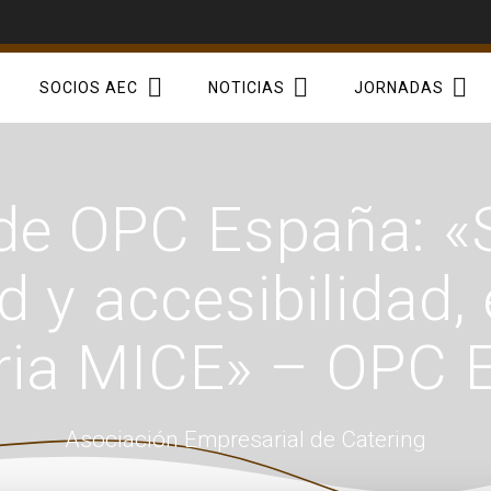
SOCIOS AEC
NOTICIAS
JORNADAS
e OPC España: «S
 y accesibilidad, 
tria MICE» – OPC 
Asociación Empresarial de Catering