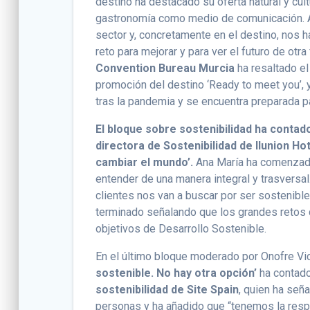
destino ha destacado su oferta natural y cult
gastronomía como medio de comunicación. A
sector y, concretamente en el destino, nos h
reto para mejorar y para ver el futuro de otr
Convention Bureau Murcia
ha resaltado el
promoción del destino ‘Ready to meet you’, y
tras la pandemia y se encuentra preparada pa
El bloque sobre sostenibilidad ha conta
directora de Sostenibilidad de Ilunion Ho
cambiar el mundo’.
Ana María ha comenzado
entender de una manera integral y trasversa
clientes nos van a buscar por ser sostenibl
terminado señalando que los grandes reto
objetivos de Desarrollo Sostenible.
En el último bloque moderado por Onofre Vi
sostenible. No hay otra opción’
ha contado
sostenibilidad de Site Spain
, quien ha señ
personas y ha añadido que “tenemos la res