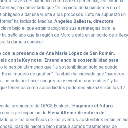
ural, a través del flamenco como arte experiencial, así como la
demás, ha comentado que “el impacto de la pandemia en el
a obligado a dar una vuelta a los procesos. Esto ha supuesto un
a forma” ha indicado Macías.
Ángeles Ballesta, directora
 claim bajo el que están trabajando sus estrategias para la
 ha señalado que la región de Murcia está en un punto de inflex
ra la darse a conocer.
do con la presencia de Ana María López de San Román,
tels con la Key note: ‘Entendiendo la sostenibilidad para
 la sesión afirmando que “la sostenibilidad solo se puede
l. Es un modelo de gestión”. También ha indicado que “nuestros
es, no solo por hacer congresos y eventos sostenibles” y ha
s que tenemos como sociedad los podemos alcanzar con los 17
cente, presidente de OPCE Euskadi, ‘
Hagamos el futuro
 con la participación de
Elena Altemir directora de
alado que los beneficios de los eventos sostenibles están en la
ponsabilidad de hacerlo bien porque somos trasmisores de