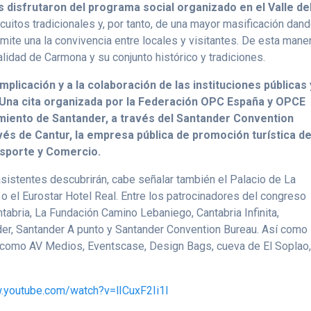
s disfrutaron del programa social organizado en el Valle de
rcuitos tradicionales y, por tanto, de una mayor masificación dan
mite una la convivencia entre locales y visitantes. De esta mane
alidad de Carmona y su conjunto histórico y tradiciones.
mplicación y a la colaboración de las instituciones públicas 
. Una cita organizada por la Federación OPC España y OPCE
miento de Santander, a través del Santander Convention
vés de Cantur, la empresa pública de promoción turística de
nsporte y Comercio.
sistentes descubrirán, cabe señalar también el Palacio de La
o el Eurostar Hotel Real. Entre los patrocinadores del congreso
tabria, La Fundación Camino Lebaniego, Cantabria Infinita,
er, Santander A punto y Santander Convention Bureau. Así como 
como AV Medios, Eventscase, Design Bags, cueva de El Soplao
w.youtube.com/watch?v=lICuxF2Ii1I