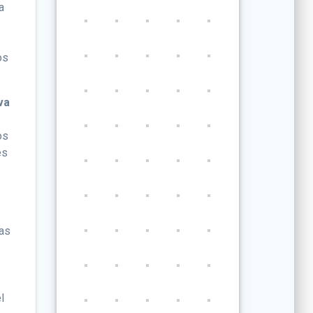
a
os
va
os
es
cas
l