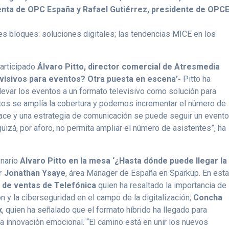
enta de OPC España y Rafael Gutiérrez, presidente de OPC
es bloques: soluciones digitales; las tendencias MICE en los
participado
Álvaro Pitto, director comercial de Atresmedia
evisivos para eventos? Otra puesta en escena’-
Pitto ha
evar los eventos a un formato televisivo como solución para
tos se amplía la cobertura y podemos incrementar el número de
nlace y una estrategia de comunicación se puede seguir un event
uizá, por aforo, no permita ampliar el número de asistentes”, ha
enario
Alvaro Pitto en la mesa ‘¿Hasta dónde puede llegar la
r Jonathan Ysaye
, área Manager de España en Sparkup. En est
e de ventas de Telefónica
quien ha resaltado la importancia de 
n y la ciberseguridad en el campo de la digitalización;
Concha
x
, quien ha señalado que el formato híbrido ha llegado para
a innovación emocional. “El camino está en unir los nuevos