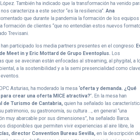
o López. También ha indicado que la transformación ha venido par
os caracteriza a este sector “es la resiliencia”.
Ana
comentado que durante la pandemia la formación de los equipos
y la formación de clientes “que no entendían estos nuevos format
ado Trevisani.
han participado los media partners presentes en el congreso:
E
de Meet in y Eric Mottard de Grupo Eventoplus.
Los
s que se avecinan están enfocadas al streaming, al phygital, a l
iental, a la sostenibilidad y a la semi presencialidad como clav
s eventos.
de OPC Asturias, ha moderado la mesa
‘oferta y demanda. ¿Qué
para crear una oferta MICE atractiva?’.
En la mesa han
al de Turismo de Cantabria,
quien ha señalado las característi
 su patrimonio, su gastronomía, su cultura …, en general “una
egión muy abarcable por sus dimensiones”, ha señalado Barca.
 disponibles que permiten vivir experiencias al aire libre, la
ías, director Convention Bureau Sevilla,
en la descripción de