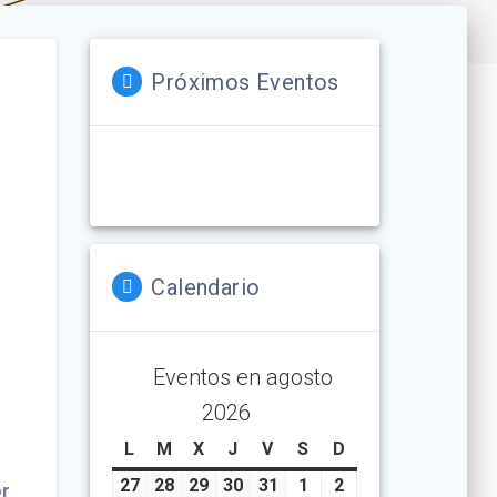
Próximos Eventos
Calendario
Eventos en agosto
2026
L
lunes
M
martes
X
miércoles
J
jueves
V
viernes
S
sábado
D
domingo
27
julio
28
julio
29
julio
30
julio
31
julio
1
agosto
2
agosto
or