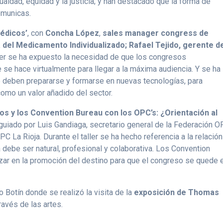
aldad, equidad y la justicia; y han destacado que la forma de
omunicas.
médicos’
, con
Concha López
,
sales manager congress de
 del Medicamento Individualizado; Rafael Tejido, gerente d
ller se ha expuesto la necesidad de que los congresos
 se hace virtualmente para llegar a la máxima audiencia. Y se ha
 deben prepararse y formarse en nuevas tecnologías, para
 como un valor añadido del sector.
sos y los Convention Bureau con los OPC’s: ¿Orientación al
guiado por Luis Gandiaga, secretario general de la Federación 
C La Rioja. Durante el taller se ha hecho referencia a la relación
a debe ser natural, profesional y colaborativa. Los Convention
izar en la promoción del destino para que el congreso se quede 
o Botín donde se realizó la visita de la
exposición de Thomas
ravés de las artes.