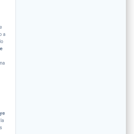
de
o a
do
de
una
aye
la
as