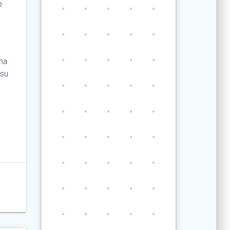
o
ha
 su