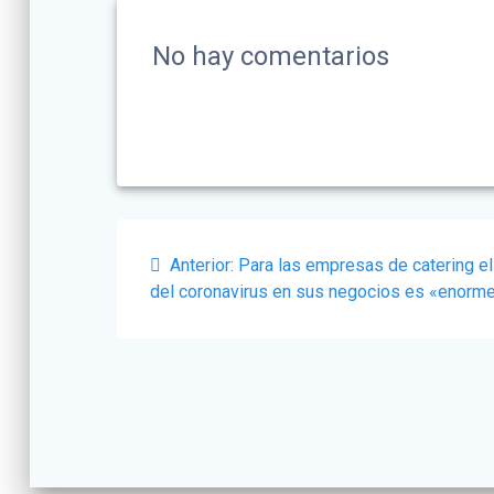
No hay comentarios
Navegación
Post
Anterior:
Para las empresas de catering e
de
anterior:
del coronavirus en sus negocios es «enorme
entradas