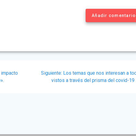
Añadir comentario
Siguiente
l impacto
Siguiente:
Los temas que nos interesan a to
post:
».
vistos a través del prisma del covid-19