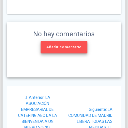
No hay comentarios
Añadir comentario
Navegación
Post
Anterior:
LA
de
anterior:
ASOCIACIÓN
Siguiente
EMPRESARIAL DE
Siguiente:
LA
entradas
post:
CATERING AEC DA LA
COMUNIDAD DE MADRID
BIENVENIDA A UN
LIBERA TODAS LAS
NUEVO SOCIO:
MEDIDAS