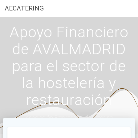
Saltar
AECATERING
al
contenido
Apoyo Financiero
de AVALMADRID
para el sector de
la hostelería y
restauración
Asociación Empresarial de Catering