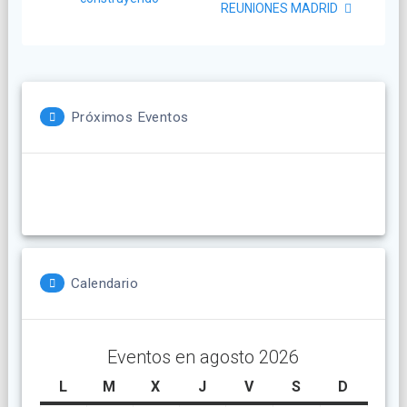
entradas
REUNIONES MADRID
Próximos Eventos
Calendario
Eventos en agosto 2026
L
lunes
M
martes
X
miércoles
J
jueves
V
viernes
S
sábado
D
doming