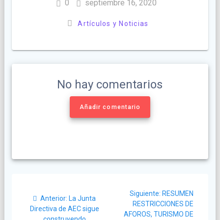
0
septiembre 16, 2020
Artículos y Noticias
No hay comentarios
Añadir comentario
Navegación
Siguiente
Siguiente:
RESUMEN
Post
de
Anterior:
La Junta
post:
RESTRICCIONES DE
anterior:
Directiva de AEC sigue
AFOROS, TURISMO DE
construyendo