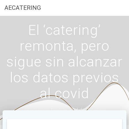
Saltar
AECATERING
al
contenido
El ‘catering’
remonta, pero
sigue sin alcanzar
los datos previos
al covid
Asociación Empresarial de Catering