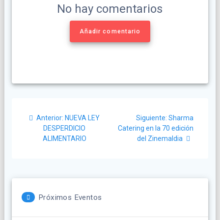
No hay comentarios
Añadir comentario
Navegación
Post
Siguiente
Anterior:
NUEVA LEY
Siguiente:
Sharma
de
anterior:
post:
DESPERDICIO
Catering en la 70 edición
ALIMENTARIO
del Zinemaldia
entradas
Próximos Eventos