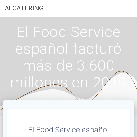
Saltar
AECATERING
al
contenido
El Food Service
español facturó
más de 3.600
millones en 2019
Asociación Empresarial de Catering
El Food Service español