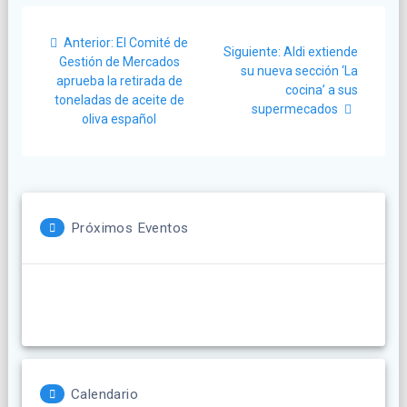
Navegación
Post
Anterior:
El Comité de
Siguiente
de
Siguiente:
Aldi extiende
anterior:
Gestión de Mercados
post:
su nueva sección ‘La
aprueba la retirada de
entradas
cocina’ a sus
toneladas de aceite de
supermecados
oliva español
Próximos Eventos
Calendario