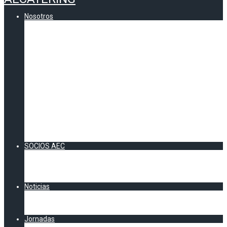
Nosotros
Quienes somos
Comunicados AEC
Contenidos
CERTIFICADO DE CALIDAD AEC
VOCALÍAS AEC
Andalucía
Información zona Sur
Catalunya
Información Cataluña
Zona Centro
Información Zona Centro
Zona Norte
Información Zona Norte
Zona Levante
Información Zona Levante
SOCIOS AEC
Socios Directos
Socios Colaboradores
Acuerdos AEC
DOSSIER SOCIOS 2026
Noticias
Artículos y Noticias
Chester AEC
Clipping AECatering
Jornadas