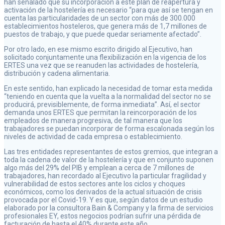
han señalado que su incorporación a este plan de reapertura y
activación de la hostelería es necesario “para que así se tengan en
cuenta las particularidades de un sector con más de 300.000
establecimientos hosteleros, que genera más de 1,7 millones de
puestos de trabajo, y que puede quedar seriamente afectado”.
Por otro lado, en ese mismo escrito dirigido al Ejecutivo, han
solicitado conjuntamente una flexibilización en la vigencia de los
ERTES una vez que se reanuden las actividades de hostelería,
distribución y cadena alimentaria.
En este sentido, han explicado la necesidad de tomar esta medida
“teniendo en cuenta que la vuelta a la normalidad del sector no se
producirá, previsiblemente, de forma inmediata”. Así, el sector
demanda unos ERTES que permitan la reincorporación de los
empleados de manera progresiva, de tal manera que los
trabajadores se puedan incorporar de forma escalonada según los
niveles de actividad de cada empresa o establecimiento.
Las tres entidades representantes de estos gremios, que integran a
toda la cadena de valor de la hostelería y que en conjunto suponen
algo más del 29% del PIB y emplean a cerca de 7 millones de
trabajadores, han recordado al Ejecutivo la particular fragilidad y
vulnerabilidad de estos sectores ante los ciclos y choques
económicos, como los derivados de la actual situación de crisis
provocada por el Covid-19. Y es que, según datos de un estudio
elaborado por la consultora Bain & Company y la firma de servicios
profesionales EY, estos negocios podrían sufrir una pérdida de
facturación de hasta el 40% durante este año.