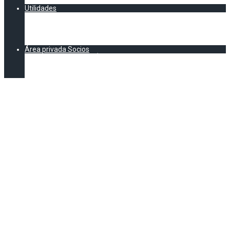
CALENDARIO AEC
Utilidades
Documentación
Formación
Asesoría Legal
E-Learning legal y normativo
Área privada Socios
DOCUMENTACIÓN EXCLUSIVA SOCIOS AEC
Formación (Exclusivo socios)
Vídeos Jornadas
El sector hostelero
pide tener voz en el
plan de
recuperación