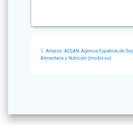
Navegación
Post
de
Anterior:
AESAN: Agencia Española de Se
anterior:
Alimentaria y Nutrición (mscbs.es)
entradas