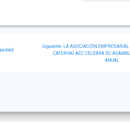
Siguiente
Siguiente:
LA ASOCIACIÓN EMPRESARIAL
guridad
post:
CATERING AEC CELEBRA SU ASAMB
ANUAL