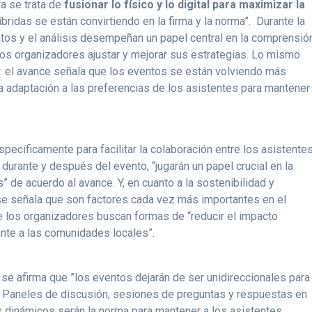
ra se trata de
fusionar lo físico y lo digital para maximizar la
íbridas se están convirtiendo en la firma y la norma”. Durante la
tos y el análisis desempeñan un papel central en la comprensió
 los organizadores ajustar y mejorar sus estrategias. Lo mismo
n: el avance señala que los eventos se están volviendo más
la adaptación a las preferencias de los asistentes para mantener
ecíficamente para facilitar la colaboración entre los asistentes
durante y después del evento, “jugarán un papel crucial en la
” de acuerdo al avance. Y, en cuanto a la sostenibilidad y
 se señala que son factores cada vez más importantes en el
e los organizadores buscan formas de “reducir el impacto
mente a las comunidades locales”.
 se afirma que ”los eventos dejarán de ser unidireccionales para
. Paneles de discusión, sesiones de preguntas y respuestas en
s dinámicos serán la norma para mantener a los asistentes