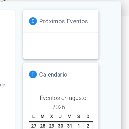
Próximos Eventos
Calendario
 de
Eventos en agosto
2026
L
lunes
M
martes
X
miércoles
J
jueves
V
viernes
S
sábado
D
domingo
27
julio
28
julio
29
julio
30
julio
31
julio
1
agosto
2
agosto