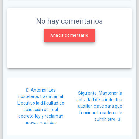
No hay comentarios
Añadir comentario
Navegación
Post
Anterior:
Los
Siguiente
de
Siguiente:
Mantener la
anterior:
hosteleros trasladan al
post:
actividad de la industria
Ejecutivo la dificultad de
entradas
auxiliar, clave para que
aplicación del real
funcione la cadena de
decreto-ley y reclaman
suministro
nuevas medidas