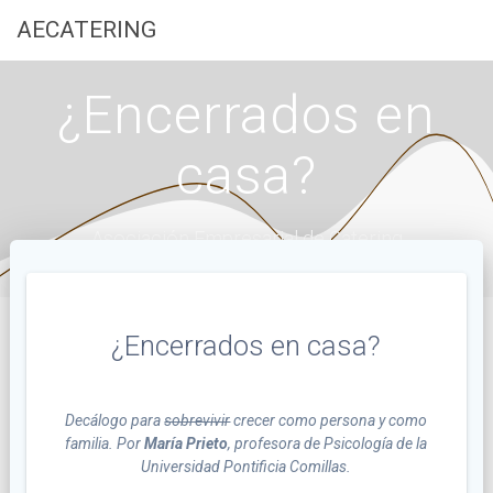
Saltar
AECATERING
al
contenido
¿Encerrados en
casa?
Asociación Empresarial de Catering
¿Encerrados en casa?
Decálogo para
sobrevivir
crecer como persona y como
familia. Por
María Prieto
, profesora de Psicología de la
Universidad Pontificia Comillas.