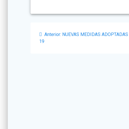
Navegación
Post
Anterior:
NUEVAS MEDIDAS ADOPTADAS 
de
anterior:
19
entradas