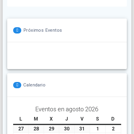
Próximos Eventos
Calendario
Eventos en agosto 2026
L
lunes
M
martes
X
miércoles
J
jueves
V
viernes
S
sábado
D
doming
27
julio
28
julio
29
julio
30
julio
31
julio
1
agosto
2
agosto