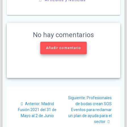
No hay comentarios
Añadir comentario
Navegación
Siguiente
Siguiente:
Profesionales
de
Post
post:
Anterior:
Madrid
de bodas crean SOS
anterior:
Fusión 2021 del 31 de
Eventos para reclamar
entradas
Mayo al 2 de Junio
un plan de ayuda para el
sector