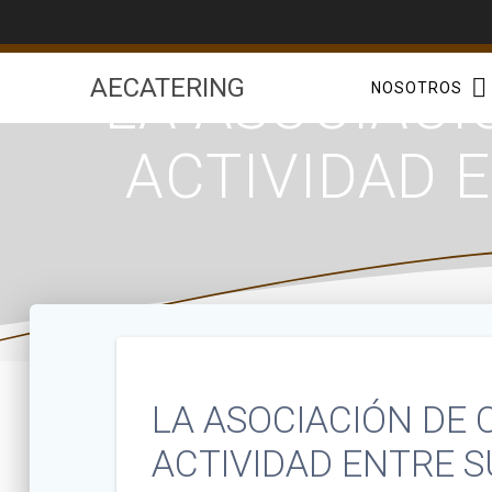
Saltar
al
contenido
LA ASOCIACI
AECATERING
NOSOTROS
ACTIVIDAD 
LA ASOCIACIÓN DE 
ACTIVIDAD ENTRE S