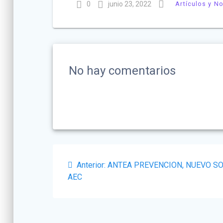
0
junio 23, 2022
Artículos y No
No hay comentarios
Navegación
Post
Anterior:
ANTEA PREVENCION, NUEVO SO
de
anterior:
AEC
entradas