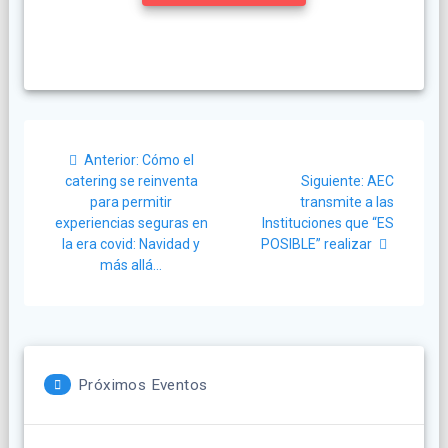
Navegación
Post
Anterior:
Cómo el
de
anterior:
Siguiente
catering se reinventa
Siguiente:
AEC
post:
para permitir
transmite a las
entradas
experiencias seguras en
Instituciones que “ES
la era covid: Navidad y
POSIBLE” realizar
más allá…
Próximos Eventos