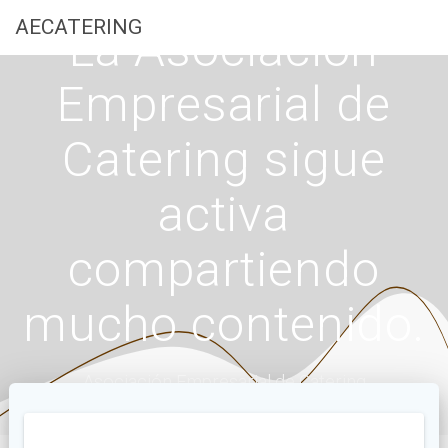
Saltar
AECATERING
La Asociación
al
contenido
Empresarial de
Catering sigue
activa
compartiendo
mucho contenido.
Asociación Empresarial de Catering