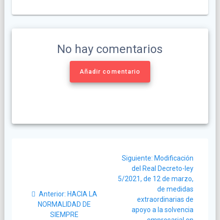
No hay comentarios
Añadir comentario
Navegación
Siguiente
Siguiente:
Modificación
de
post:
del Real Decreto-ley
5/2021, de 12 de marzo,
entradas
de medidas
Post
Anterior:
HACIA LA
extraordinarias de
anterior:
NORMALIDAD DE
apoyo a la solvencia
SIEMPRE
empresarial en