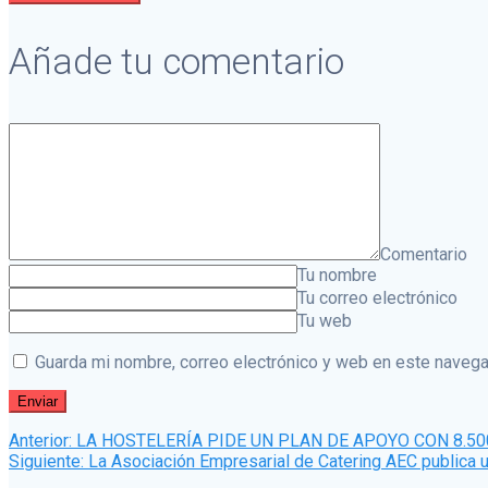
Añade tu comentario
Comentario
Tu nombre
Tu correo electrónico
Tu web
Guarda mi nombre, correo electrónico y web en este navega
Navegación
Post
Anterior:
LA HOSTELERÍA PIDE UN PLAN DE APOYO CON 8.5
anterior:
Siguiente
Siguiente:
La Asociación Empresarial de Catering AEC publica 
post: