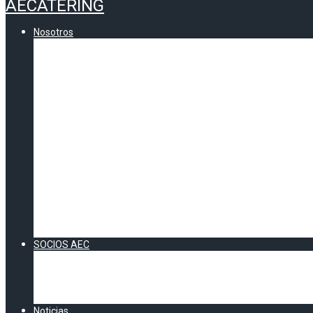
AECATERING
Nosotros
Quienes somos
Comunicados AEC
Contenidos
CERTIFICADO DE CALIDAD AEC
VOCALÍAS AEC
Andalucía
Información zona Sur
Catalunya
Información Cataluña
Zona Centro
Información Zona Centro
Zona Norte
Información Zona Norte
Zona Levante
Información Zona Levante
SOCIOS AEC
Socios Directos
Socios Colaboradores
Acuerdos AEC
DOSSIER SOCIOS 2026
Noticias