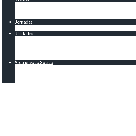
Artículos y Noticias
Chester AEC
Clipping AECatering
Jornadas
CALENDARIO AEC
Utilidades
Documentación
Formación
Asesoría Legal
E-Learning legal y normativo
Área privada Socios
DOCUMENTACIÓN EXCLUSIVA SOCIOS AEC
Formación (Exclusivo socios)
Vídeos Jornadas
Madrid el mejor 