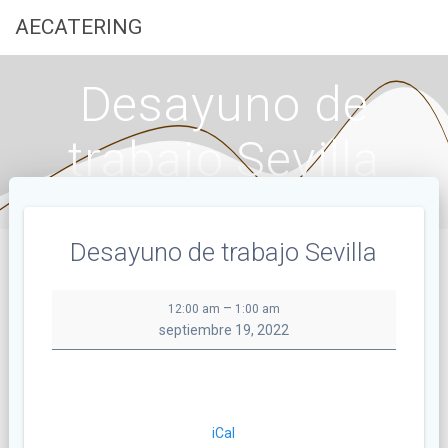
Saltar
AECATERING
al
contenido
Desayuno de
trabajo Sevilla
Desayuno de trabajo Sevilla
Desayuno
–
12:00 am
1:00 am
de
septiembre 19, 2022
trabajo
Sevilla
iCal