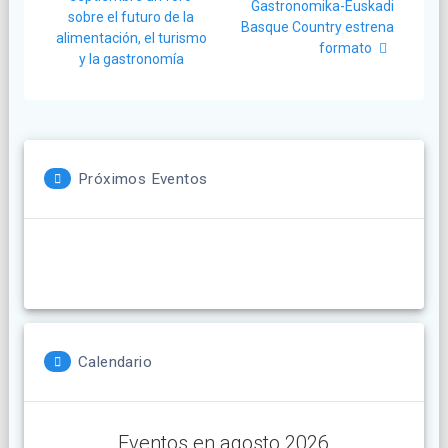
entradas
Gastronomika-Euskadi
sobre el futuro de la
Basque Country estrena
alimentación, el turismo
formato
y la gastronomía
Próximos Eventos
Calendario
Eventos en agosto 2026