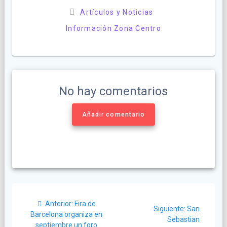
Artículos y Noticias
Información Zona Centro
No hay comentarios
Añadir comentario
Navegación
Post
Anterior:
Fira de
Siguiente
de
Siguiente:
San
anterior:
Barcelona organiza en
post:
Sebastian
septiembre un foro