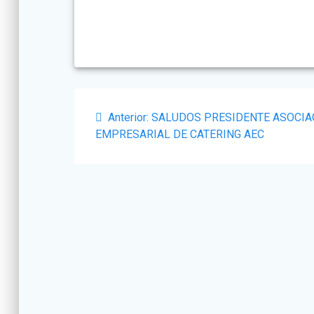
Navegación
Post
Anterior:
SALUDOS PRESIDENTE ASOCIA
de
anterior:
EMPRESARIAL DE CATERING AEC
entradas