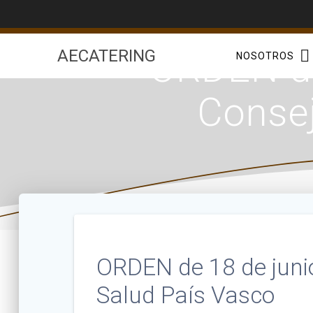
Saltar
al
contenido
ORDEN de
AECATERING
NOSOTROS
Consej
ORDEN de 18 de junio
Salud País Vasco