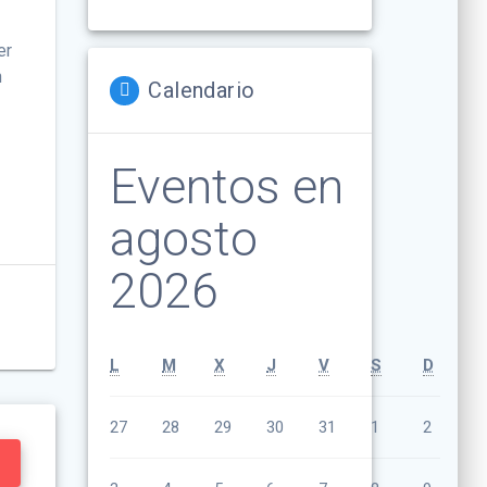
er
n
Calendario
Eventos en
agosto
2026
lunes
martes
miércoles
jueves
viernes
sábado
domin
L
M
X
J
V
S
D
julio
julio
julio
julio
julio
agosto
agosto
27
28
29
30
31
1
2
27,
28,
29,
30,
31,
1,
2,
2026
2026
2026
2026
2026
2026
2026