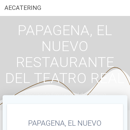
Saltar
AECATERING
al
contenido
PAPAGENA, EL
NUEVO
RESTAURANTE
DEL TEATRO REAL
Asociación Empresarial de Catering
PAPAGENA, EL NUEVO