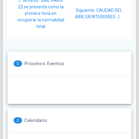
Post
Anterior:
SIAL PARIS
de
anterior:
22 se presenta como la
Siguiente
Siguiente:
CALIDAD DEL
primera feria en
post:
entradas
AIRE EN INTERIORES
recuperar la normalidad
total
Próximos Eventos
Calendario