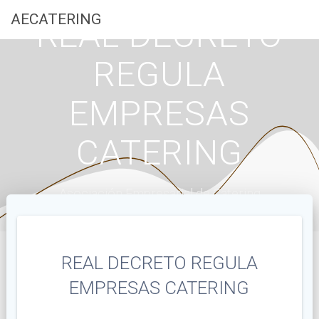
Saltar
AECATERING
REAL DECRETO
al
contenido
REGULA
EMPRESAS
CATERING
Asociación Empresarial de Catering
REAL DECRETO REGULA
EMPRESAS CATERING