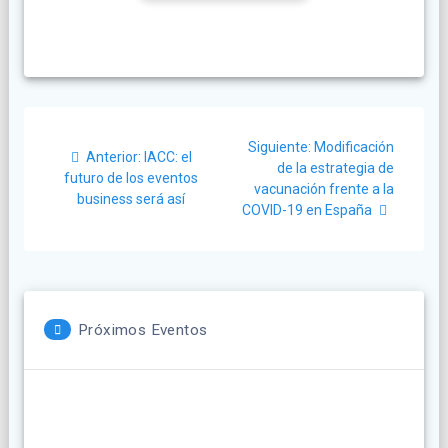
Navegación
Siguiente
Siguiente:
Modificación
Post
de
Anterior:
IACC: el
post:
de la estrategia de
anterior:
futuro de los eventos
vacunación frente a la
entradas
business será así
COVID-19 en España
Próximos Eventos