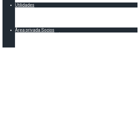
CALENDARIO AEC
Utilidades
Documentación
Formación
Asesoría Legal
E-Learning legal y normativo
Área privada Socios
DOCUMENTACIÓN EXCLUSIVA SOCIOS AEC
Formación (Exclusivo socios)
Vídeos Jornadas
ARTIGOT
CATERING
Asociación Empresarial de Catering