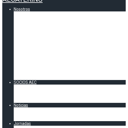
Nosotros
Quienes somos
Comunicados AEC
Contenidos
CERTIFICADO DE CALIDAD AEC
VOCALÍAS AEC
Andalucía
Información zona Sur
Catalunya
Información Cataluña
Zona Centro
Información Zona Centro
Zona Norte
Información Zona Norte
Zona Levante
Información Zona Levante
SOCIOS AEC
Socios Directos
Socios Colaboradores
Acuerdos AEC
DOSSIER SOCIOS 2026
Noticias
Artículos y Noticias
Chester AEC
Clipping AECatering
Jornadas