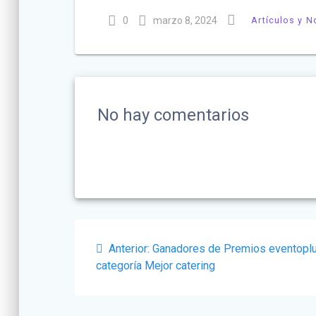
0
marzo 8, 2024
Artículos y N
No hay comentarios
Navegación
Post
Anterior:
Ganadores de Premios eventoplu
de
anterior:
categoría Mejor catering
entradas