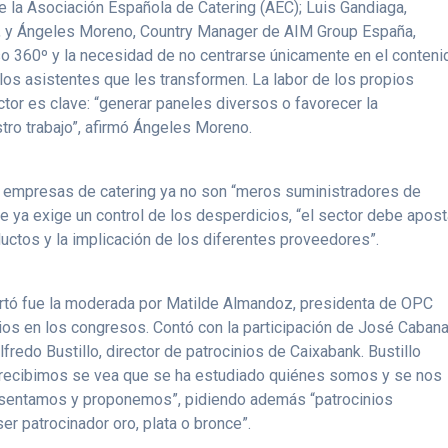
e la Asociación Española de Catering (AEC); Luis Gandiaga,
, y Ángeles Moreno, Country Manager de AIM Group España,
o 360º y la necesidad de no centrarse únicamente en el conteni
los asistentes que les transformen. La labor de los propios
tor es clave: “generar paneles diversos o favorecer la
tro trabajo”, afirmó Ángeles Moreno.
s empresas de catering ya no son “meros suministradores de
e ya exige un control de los desperdicios, “el sector debe apost
ctos y la implicación de los diferentes proveedores”.
rtó fue la moderada por Matilde Almandoz, presidenta de OPC
nios en los congresos. Contó con la participación de José Cabana
lfredo Bustillo, director de patrocinios de Caixabank. Bustillo
 recibimos se vea que se ha estudiado quiénes somos y se nos
resentamos y proponemos”, pidiendo además “patrocinios
r patrocinador oro, plata o bronce”.