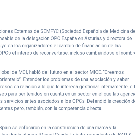
laciones Externas de SEMFYC (Sociedad Española de Medicina d
ponsable de la delegación OPC España en Asturias y directora de
ye en los organizadores el cambio de financiación de las
OPCs el interés de reconvertirse, incluso cambiándose el nombr
lobal de MCI, habló del futuro en el sector MICE. “Creemos
 orientarlo”. Entender los problemas de una asociación y saber
sos en relación a lo que le interesa gestionar internamente, o 
aves para ser tenidos en cuenta en un sector en el que las agenc
 servicios antes asociados a los OPCs. Defendió la creación d
ntes pero, también, con la competencia directa.
pain se enfocaron en la construcción de una marca y la
a los destinatarios. Miguel Conde-Lobato, presidente de BAP &