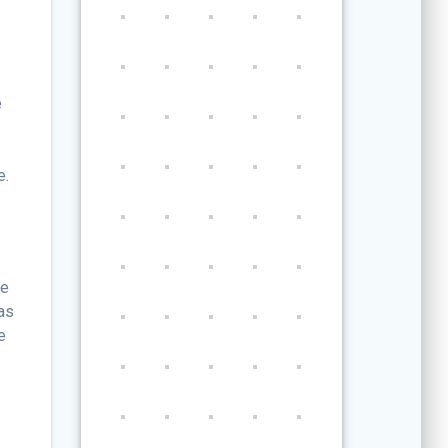
e
e.
le
ias
e