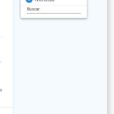
Buscar:
o
ue