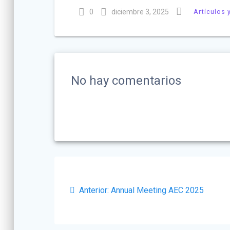
0
diciembre 3, 2025
Artículos 
No hay comentarios
Navegación
de
Post
Anterior:
Annual Meeting AEC 2025
anterior:
entradas