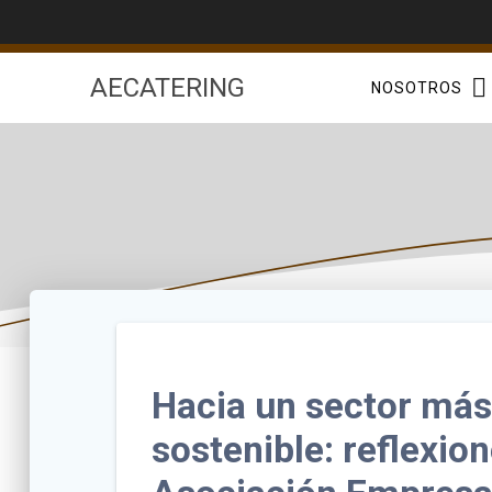
Saltar
al
contenido
AECATERING
NOSOTROS
Hacia un sector más
sostenible: reflexio