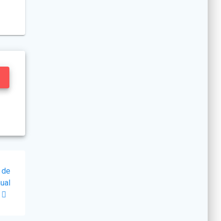
 de
ual