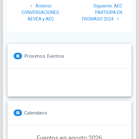
Post
Siguiente
Anterior:
Siguiente:
AEC
de
anterior:
post:
CONVERSACIONES:
PARTICIPA EN
AEVEA y AEC
FROMAGO 2024
entradas
Próximos Eventos
Calendario
Eventos en agosto 2026