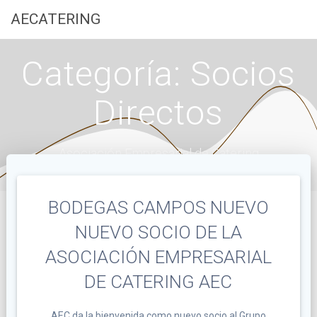
Saltar
AECATERING
al
contenido
Categoría:
Socios
Directos
Asociación Empresarial de Catering
BODEGAS CAMPOS NUEVO
NUEVO SOCIO DE LA
ASOCIACIÓN EMPRESARIAL
DE CATERING AEC
AEC da la bienvenida como nuevo socio al Grupo