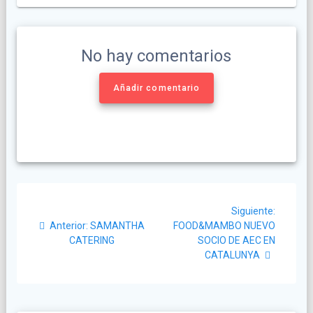
No hay comentarios
Añadir comentario
Navegación
Siguient
Siguiente:
de
Post
post:
Anterior:
SAMANTHA
FOOD&MAMBO NUEVO
anterior:
CATERING
SOCIO DE AEC EN
entradas
CATALUNYA