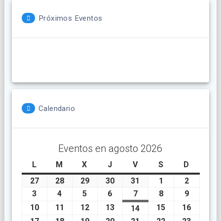
Próximos Eventos
Calendario
Eventos en agosto 2026
L
lunes
M
martes
X
miércoles
J
jueves
V
viernes
S
sábado
D
doming
27
julio
28
julio
29
julio
30
julio
31
julio
1
agosto
2
agosto
27,
28,
29,
30,
31,
1,
2,
3
agosto
4
agosto
5
agosto
6
agosto
7
agosto
8
agosto
9
agosto
2026
2026
2026
2026
2026
2026
2026
3,
4,
5,
6,
7,
8,
9,
10
agosto
11
agosto
12
agosto
13
agosto
15
agosto
16
agosto
14
agosto
2026
2026
2026
2026
2026
2026
2026
10,
11,
12,
13,
15,
16,
14,