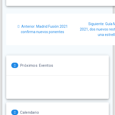
Navegación
Sigui
Siguiente:
Guía 
Post
de
Anterior:
Madrid Fusión 2021
post:
2021, dos nuevos res
anterior:
confirma nuevos ponentes
una estrel
entradas
Próximos Eventos
Calendario