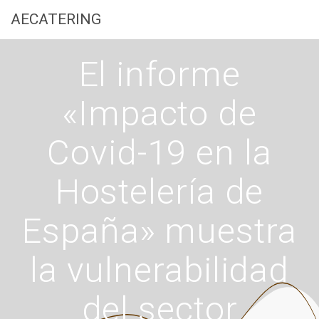
Saltar
AECATERING
al
contenido
El informe
«Impacto de
Covid-19 en la
Hostelería de
España» muestra
la vulnerabilidad
del sector