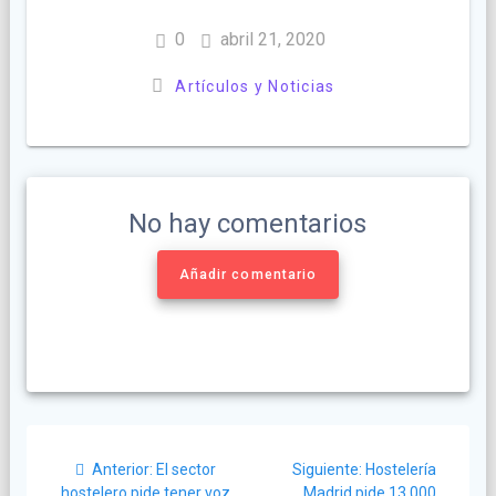
0
abril 21, 2020
Artículos y Noticias
No hay comentarios
Añadir comentario
Navegación
Post
Siguiente
Anterior:
El sector
Siguiente:
Hostelería
de
anterior:
post:
hostelero pide tener voz
Madrid pide 13.000