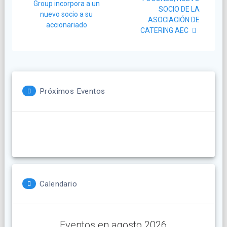
anterior:
Group incorpora a un
SOCIO DE LA
entradas
nuevo socio a su
ASOCIACIÓN DE
accionariado
CATERING AEC
Próximos Eventos
Calendario
Eventos en agosto 2026