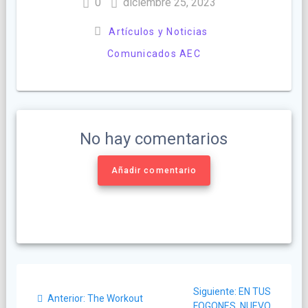
0
diciembre 25, 2023
Artículos y Noticias
Comunicados AEC
No hay comentarios
Añadir comentario
Navegación
Siguiente
Siguiente:
EN TUS
Post
de
Anterior:
The Workout
post:
FOGONES, NUEVO