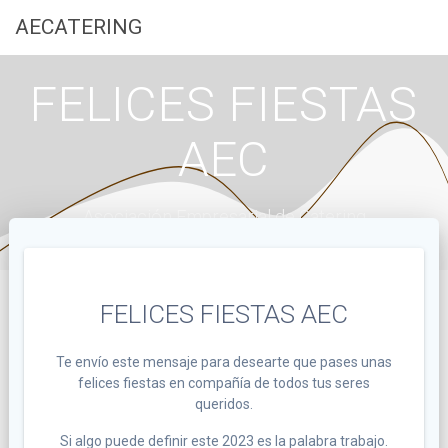
Saltar
AECATERING
al
contenido
FELICES FIESTAS
AEC
Asociación Empresarial de Catering
FELICES FIESTAS AEC
Te envío este mensaje para desearte que pases unas
felices fiestas en compañía de todos tus seres
queridos.
Si algo puede definir este 2023 es la palabra trabajo.