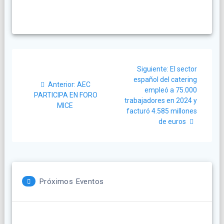
Navegación
Siguiente
Siguiente:
El sector
de
post:
español del catering
Post
Anterior:
AEC
empleó a 75.000
anterior:
entradas
PARTICIPA EN FORO
trabajadores en 2024 y
MICE
facturó 4.585 millones
de euros
Próximos Eventos