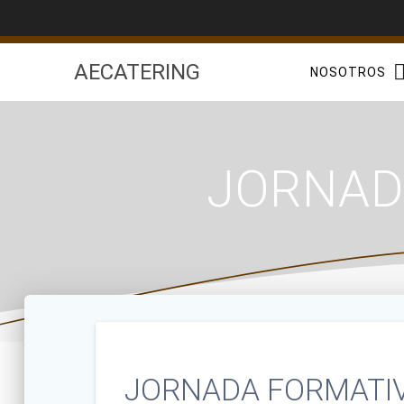
Saltar
al
contenido
AECATERING
NOSOTROS
JORNAD
JORNADA FORMATIV