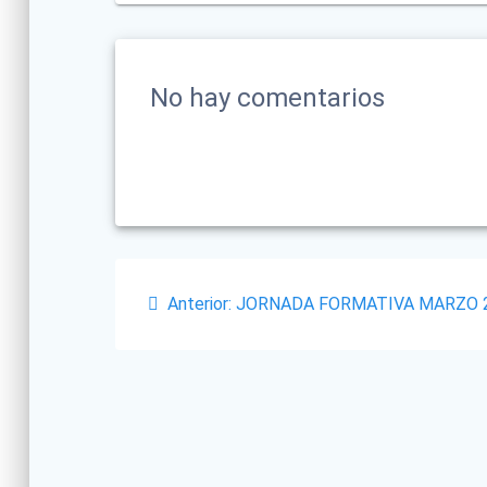
No hay comentarios
Navegación
Post
Anterior:
JORNADA FORMATIVA MARZO 
de
anterior:
entradas