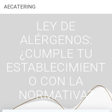
Saltar
AECATERING
al
contenido
LEY DE
ALÉRGENOS:
¿CUMPLE TU
ESTABLECIMIENT
O CON LA
NORMATIVA?
Asociación Empresarial de Catering