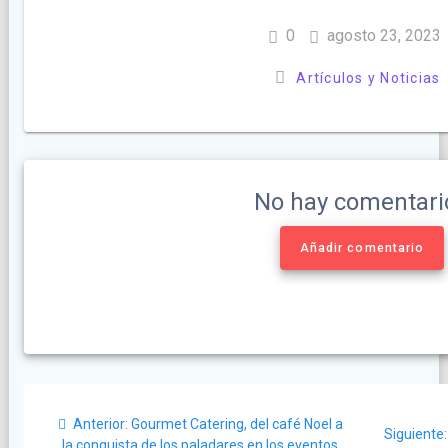
0
agosto 23, 2023
Artículos y Noticias
No hay comentari
Añadir comentario
Navegación
Post
Anterior:
Gourmet Catering, del café Noel a
de
Siguiente:
anterior:
la conquista de los paladares en los eventos