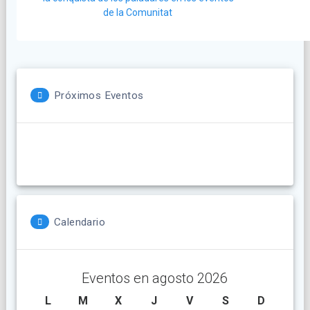
de la Comunitat
entradas
Próximos Eventos
Calendario
Eventos en agosto 2026
L
lunes
M
martes
X
miércoles
J
jueves
V
viernes
S
sábado
D
doming