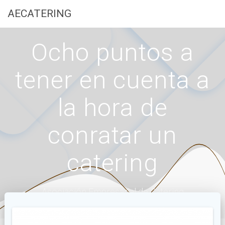
Saltar
AECATERING
al
contenido
Ocho puntos a
tener en cuenta a
la hora de
conratar un
catering
Asociación Empresarial de Catering