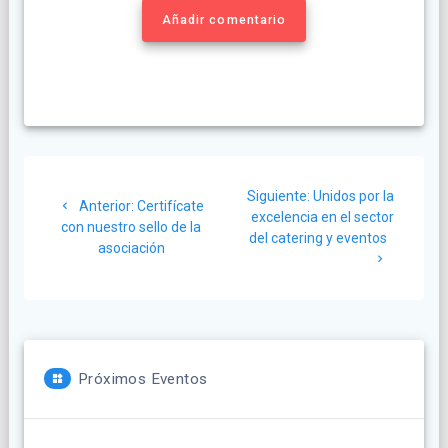
Añadir comentario
Navegación
Siguiente
Siguiente:
Unidos por la
Post
de
Anterior:
Certifícate
post:
excelencia en el sector
anterior:
con nuestro sello de la
del catering y eventos
entradas
asociación
Próximos Eventos