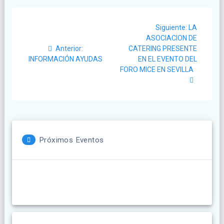
Navegación
Siguiente
Siguiente:
LA
de
post:
ASOCIACION DE
Post
Anterior:
CATERING PRESENTE
entradas
anterior:
INFORMACIÓN AYUDAS
EN EL EVENTO DEL
FORO MICE EN SEVILLA
Próximos Eventos