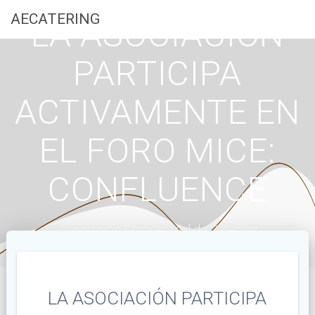
Saltar
AECATERING
LA ASOCIACIÓN
al
contenido
PARTICIPA
ACTIVAMENTE EN
EL FORO MICE:
CONFLUENCE
Asociación Empresarial de Catering
LA ASOCIACIÓN PARTICIPA