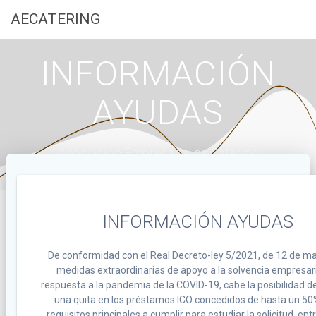
Saltar
AECATERING
al
contenido
INFORMACIÓN
AYUDAS
Asociación Empresarial de Catering
INFORMACIÓN AYUDAS
De conformidad con el Real Decreto-ley 5/2021, de 12 de ma
medidas extraordinarias de apoyo a la solvencia empresar
respuesta a la pandemia de la COVID-19, cabe la posibilidad de 
una quita en los préstamos ICO concedidos de hasta un 50
requisitos principales a cumplir para estudiar la solicitud, entr