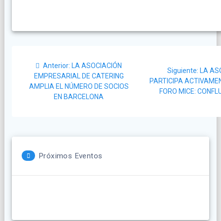
Navegación
Post
Anterior:
LA ASOCIACIÓN
Siguie
de
Siguiente:
LA AS
anterior:
EMPRESARIAL DE CATERING
post:
PARTICIPA ACTIVAMEN
AMPLIA EL NÚMERO DE SOCIOS
entradas
FORO MICE: CONFL
EN BARCELONA
Próximos Eventos