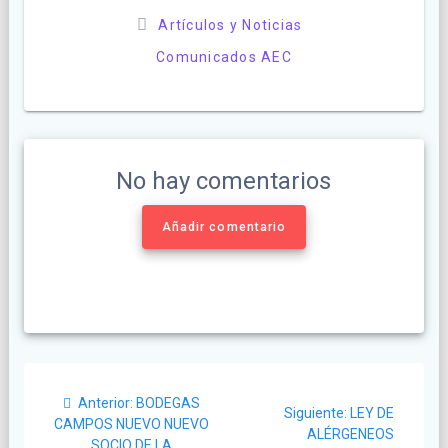
Artículos y Noticias
Comunicados AEC
No hay comentarios
Añadir comentario
Navegación
Post
Anterior:
BODEGAS
Siguiente
de
Siguiente:
LEY DE
anterior:
CAMPOS NUEVO NUEVO
post:
ALÉRGENEOS
SOCIO DE LA