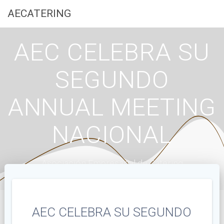
Saltar
AECATERING
al
contenido
AEC CELEBRA SU
SEGUNDO
ANNUAL MEETING
NACIONAL
Asociación Empresarial de Catering
AEC CELEBRA SU SEGUNDO