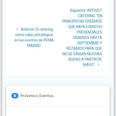
Navegación
Siguiente
Siguiente:
ARTIGOT
de
post:
CATERING: “EN
PRINCIPIO NO CREEMOS
entradas
QUE HAYA EVENTOS
Post
Anterior:
El catering
PRESENCIALES
anterior:
como valor estratégico
GRANDES HASTA
en los eventos de IFEMA
SEPTIEMBRE Y
MADRID
REZAMOS PARA QUE
NO SE CAIGAN MUCHAS
BODAS A PARTIR DE
MAYO”
Próximos Eventos