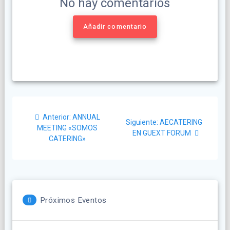
No hay comentarios
Añadir comentario
Navegación
Post
Anterior:
ANNUAL
Siguiente
de
Siguiente:
AECATERING
anterior:
MEETING «SOMOS
post:
EN GUEXT FORUM
CATERING»
entradas
Próximos Eventos