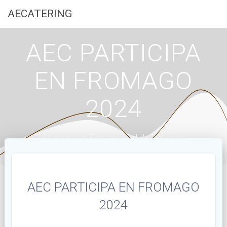
Saltar
AECATERING
al
contenido
AEC PARTICIPA
EN FROMAGO
2024
Asociación Empresarial de Catering
AEC PARTICIPA EN FROMAGO
2024