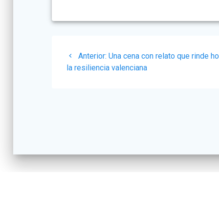
Navegación
Post
Anterior:
Una cena con relato que rinde h
de
anterior:
la resiliencia valenciana
entradas