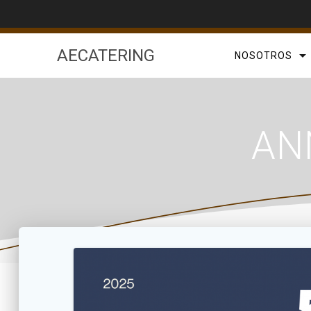
Saltar
al
contenido
AECATERING
NOSOTROS
AN