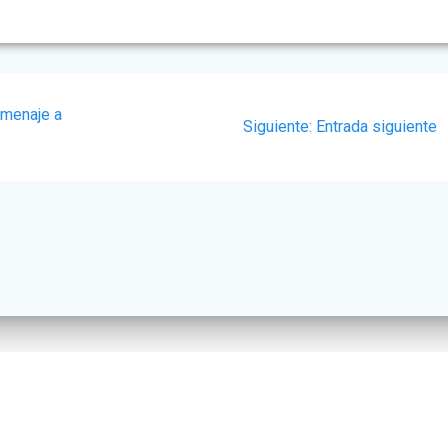
omenaje a
Siguiente
Siguiente:
Entrada siguiente
post:
© 2026 AECatering