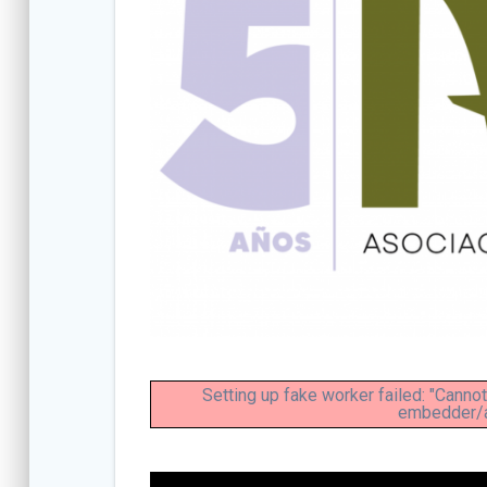
Setting up fake worker failed: "Cannot
embedder/as