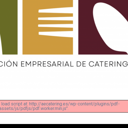
 load script at: http://aecatering.es/wp-content/plugins/pdf-
sets/js/pdfjs/pdf.worker.min.js".