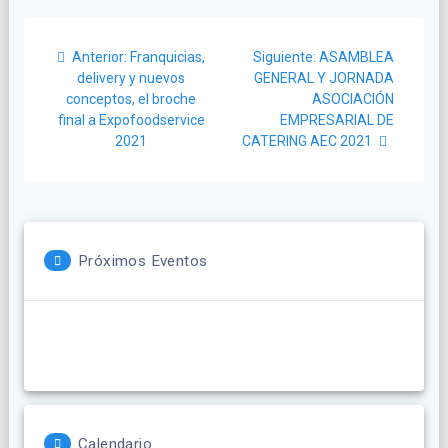
Navegación
Post
Siguiente
Anterior:
Franquicias,
Siguiente:
ASAMBLEA
de
anterior:
post:
delivery y nuevos
GENERAL Y JORNADA
conceptos, el broche
ASOCIACIÓN
entradas
final a Expofoodservice
EMPRESARIAL DE
2021
CATERING AEC 2021
Próximos Eventos
Calendario