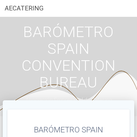
Saltar
AECATERING
al
contenido
BARÓMETRO
SPAIN
CONVENTION
BUREAU
Asociación Empresarial de Catering
BARÓMETRO SPAIN