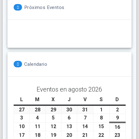
Próximos Eventos
Calendario
Eventos en agosto 2026
L
lunes
M
martes
X
miércoles
J
jueves
V
viernes
S
sábado
D
doming
27
julio
28
julio
29
julio
30
julio
31
julio
1
agosto
2
agosto
27,
28,
29,
30,
31,
1,
2,
3
agosto
4
agosto
5
agosto
6
agosto
7
agosto
8
agosto
9
agosto
2026
2026
2026
2026
2026
2026
2026
3,
4,
5,
6,
7,
8,
9,
10
agosto
11
agosto
12
agosto
13
agosto
14
agosto
15
agosto
16
agosto
2026
2026
2026
2026
2026
2026
2026
10,
11,
12,
13,
14,
15,
16,
17
agosto
18
agosto
19
agosto
20
agosto
21
agosto
22
agosto
23
agosto