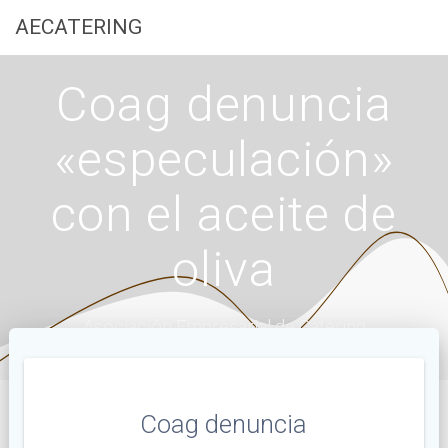
Saltar
AECATERING
al
contenido
Coag denuncia
«especulación»
con el aceite de
oliva
Asociación Empresarial de Catering
Coag denuncia